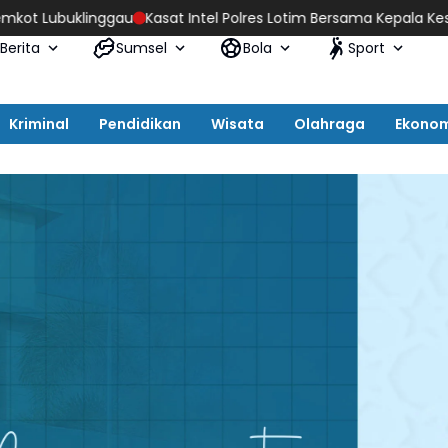
ggau
Kasat Intel Polres Lotim Bersama Kepala Kesbangpoldagri
Berita
Sumsel
Bola
Sport
Kriminal
Pendidikan
Wisata
Olahraga
Ekono