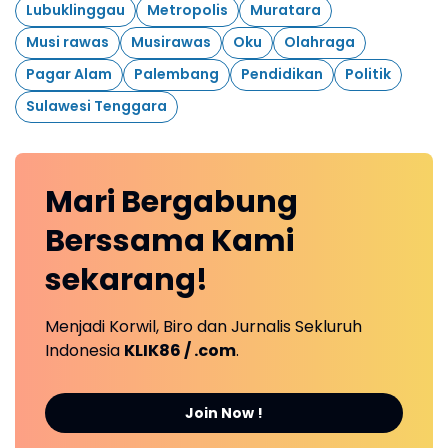
Lubuklinggau
Metropolis
Muratara
Musi rawas
Musirawas
Oku
Olahraga
Pagar Alam
Palembang
Pendidikan
Politik
Sulawesi Tenggara
Mari
Bergabung
Berssama Kami
sekarang!
Menjadi Korwil, Biro dan Jurnalis Sekluruh
Indonesia
KLIK86 / .com
.
Join Now !