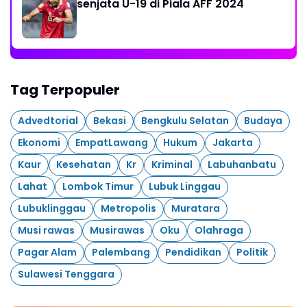
senjata U-19 di Piala AFF 2024
Tag Terpopuler
Advedtorial
Bekasi
Bengkulu Selatan
Budaya
Ekonomi
EmpatLawang
Hukum
Jakarta
Kaur
Kesehatan
Kr
Kriminal
Labuhanbatu
Lahat
Lombok Timur
Lubuk Linggau
Lubuklinggau
Metropolis
Muratara
Musi rawas
Musirawas
Oku
Olahraga
Pagar Alam
Palembang
Pendidikan
Politik
Sulawesi Tenggara