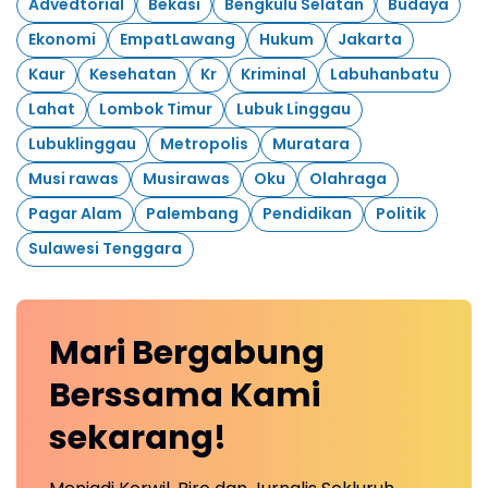
Advedtorial
Bekasi
Bengkulu Selatan
Budaya
Ekonomi
EmpatLawang
Hukum
Jakarta
Kaur
Kesehatan
Kr
Kriminal
Labuhanbatu
Lahat
Lombok Timur
Lubuk Linggau
Lubuklinggau
Metropolis
Muratara
Musi rawas
Musirawas
Oku
Olahraga
Pagar Alam
Palembang
Pendidikan
Politik
Sulawesi Tenggara
Mari
Bergabung
Berssama Kami
sekarang!