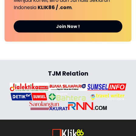
Menjadi Korwil, Biro dan Jurnalis Sekluruh
Indonesia
KLIK86 / .com
.
Join Now !
TJM Relation