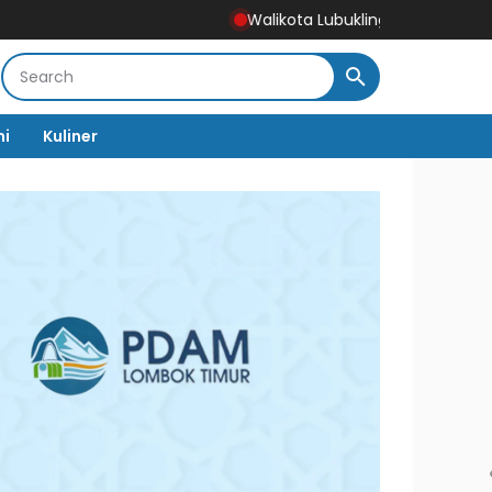
Walikota Lubuklinggau Studi ke Pemkot Mojo
mi
Kuliner