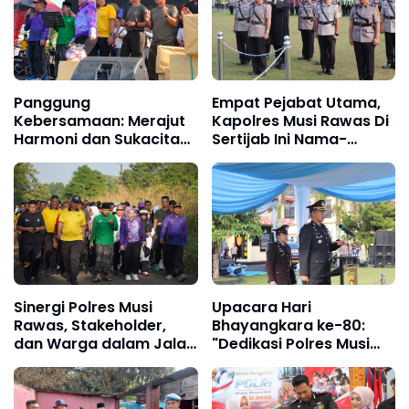
Panggung
Empat Pejabat Utama,
Kebersamaan: Merajut
Kapolres Musi Rawas Di
Harmoni dan Sukacita
Sertijab Ini Nama-
Rakyat di Hari
Namanya
Bhayangkara ke-80
Sinergi Polres Musi
Upacara Hari
Rawas, Stakeholder,
Bhayangkara ke-80:
dan Warga dalam Jalan
"Dedikasi Polres Musi
Sehat Hari Bhayangkara
Rawas untuk
ke-80
Masyarakat, Polres
Mura"