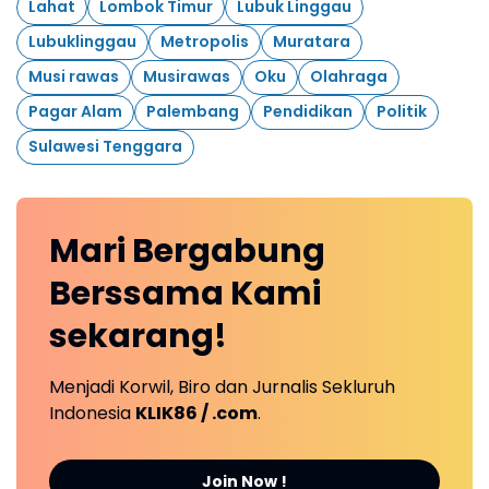
Lahat
Lombok Timur
Lubuk Linggau
Lubuklinggau
Metropolis
Muratara
Musi rawas
Musirawas
Oku
Olahraga
Pagar Alam
Palembang
Pendidikan
Politik
Sulawesi Tenggara
Mari
Bergabung
Berssama Kami
sekarang!
Menjadi Korwil, Biro dan Jurnalis Sekluruh
Indonesia
KLIK86 / .com
.
Join Now !