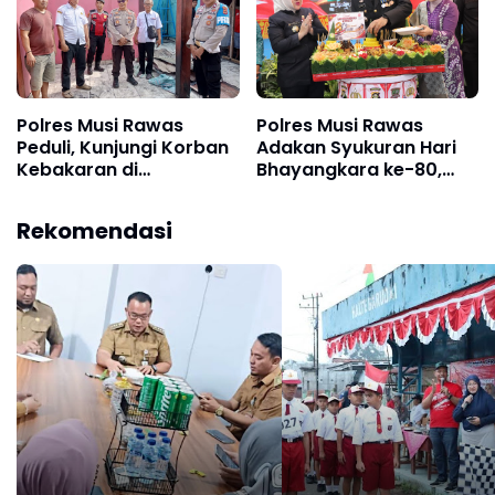
Polres Musi Rawas
Polres Musi Rawas
Peduli, Kunjungi Korban
Adakan Syukuran Hari
Kebakaran di
Bhayangkara ke-80,
Kecamatan Jayaloka
Dengan Potong
dan Berikan Bantuan
Tumpeng Bersama
Rekomendasi
Bupati Mura