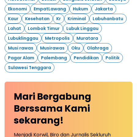
Ekonomi
EmpatLawang
Hukum
Jakarta
Kaur
Kesehatan
Kr
Kriminal
Labuhanbatu
Lahat
Lombok Timur
Lubuk Linggau
Lubuklinggau
Metropolis
Muratara
Musi rawas
Musirawas
Oku
Olahraga
Pagar Alam
Palembang
Pendidikan
Politik
Sulawesi Tenggara
Mari
Bergabung
Berssama Kami
sekarang!
Menjadi Korwil, Biro dan Jurnalis Sekluruh