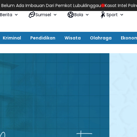
bauan Dari Pemkot Lubuklinggau
Kasat Intel Polres Lotim Ber
Berita
Sumsel
Bola
Sport
Kriminal
Pendidikan
Wisata
Olahraga
Ekono