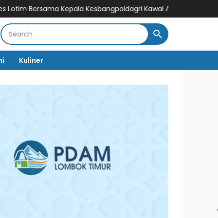
sama Kepala Kesbangpoldagri Kawal Aksi Damai, Wujudkan Penya
mi
Kuliner