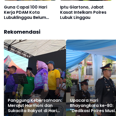
Guna Capai 100 Hari
Iptu Giartono, Jabat
Kerja PDAM Kota
Kasat Intelkam Polres
Lubuklinggau Belum
Lubuk Linggau
Miliki Modal
Rekomendasi
Panggung Kebersamaan:
Upacara Hari
Merajut Harmoni dan
Bhayangkara ke-80:
Sukacita Rakyat di Hari
"Dedikasi Polres Musi
Bhayangkara ke-80
Rawas untuk