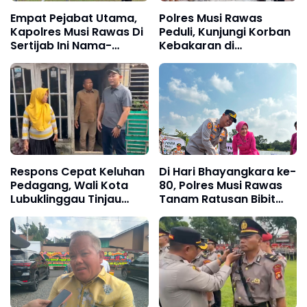
Empat Pejabat Utama,
Polres Musi Rawas
Kapolres Musi Rawas Di
Peduli, Kunjungi Korban
Sertijab Ini Nama-
Kebakaran di
Namanya
Kecamatan Jayaloka
dan Berikan Bantuan
Respons Cepat Keluhan
Di Hari Bhayangkara ke-
Pedagang, Wali Kota
80, Polres Musi Rawas
Lubuklinggau Tinjau
Tanam Ratusan Bibit
Pasar Bukit Sulap,
Pohon untuk Kelestarian
Lingkungan