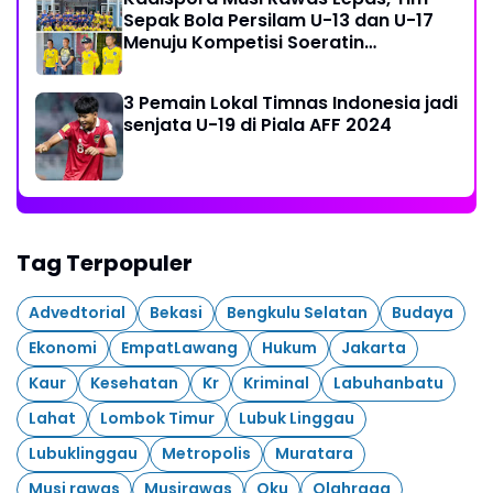
Sepak Bola Persilam U-13 dan U-17
Menuju Kompetisi Soeratin
Palembang
3 Pemain Lokal Timnas Indonesia jadi
senjata U-19 di Piala AFF 2024
Tag Terpopuler
Advedtorial
Bekasi
Bengkulu Selatan
Budaya
Ekonomi
EmpatLawang
Hukum
Jakarta
Kaur
Kesehatan
Kr
Kriminal
Labuhanbatu
Lahat
Lombok Timur
Lubuk Linggau
Lubuklinggau
Metropolis
Muratara
Musi rawas
Musirawas
Oku
Olahraga