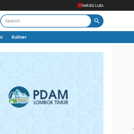
Sekda Lubuklinggau Hadiri Mubes Ikata
mi
Kuliner