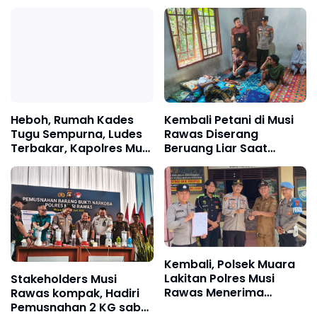
Dua Tersangka Berhasil
Musi Rawas dilahap Si
Diamankan
Heboh, Rumah Kades
Kembali Petani di Musi
Tugu Sempurna, Ludes
Rawas Diserang
Terbakar, Kapolres Musi
Beruang Liar Saat
Rawas Ingatkan "Bahwa
Menyadap Karet
Instalasi Listrik Harus
Sesuai SNI"
Kembali, Polsek Muara
Lakitan Polres Musi
Stakeholders Musi
Rawas Menerima
Rawas kompak, Hadiri
Penyerahan Senpira
Pemusnahan 2 KG sabu,