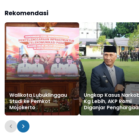
Dua Sekaligus dari
Hasil Tangkapan Tim
Kades Lubuk Pandan,
Elang Musi.
Rekomendasi
Dalam Operasi Senpi
Musi 2026
Walikota Lubuklinggau
Ungkap Kasus Narkob
Studi ke Pemkot
Kg Lebih, AKP Romi
Mojokerto
Diganjar Penghargaa
Dari Pemkot Lubuk
Linggau dan Kapolre