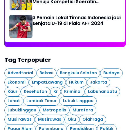
Menuju Kompetisi Soeratin
Palembang
3 Pemain Lokal Timnas Indonesia jadi
senjata U-19 di Piala AFF 2024
Tag Terpopuler
Advedtorial
Bekasi
Bengkulu Selatan
Budaya
Ekonomi
EmpatLawang
Hukum
Jakarta
Kaur
Kesehatan
Kr
Kriminal
Labuhanbatu
Lahat
Lombok Timur
Lubuk Linggau
Lubuklinggau
Metropolis
Muratara
Musi rawas
Musirawas
Oku
Olahraga
Pagar Alam
Palembang
Pendidikan
Politik