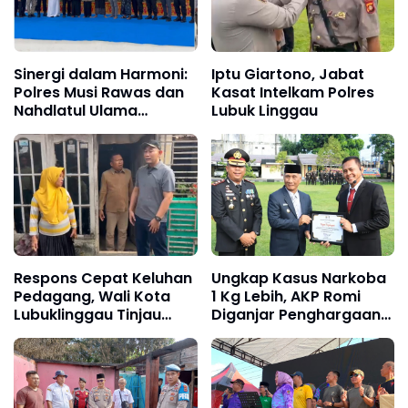
Sinergi dalam Harmoni:
Iptu Giartono, Jabat
Polres Musi Rawas dan
Kasat Intelkam Polres
Nahdlatul Ulama
Lubuk Linggau
Rayakan Hari
Bhayangkara dengan
Lomba Hadroh
Respons Cepat Keluhan
Ungkap Kasus Narkoba
Pedagang, Wali Kota
1 Kg Lebih, AKP Romi
Lubuklinggau Tinjau
Diganjar Penghargaan
Pasar Bukit Sulap,
Dari Pemkot Lubuk
Linggau dan Kapolres