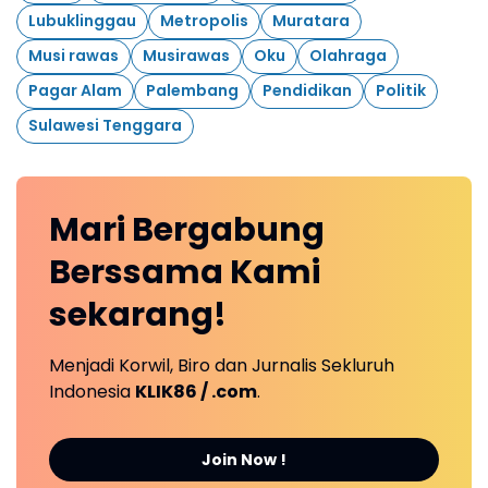
Lubuklinggau
Metropolis
Muratara
Musi rawas
Musirawas
Oku
Olahraga
Pagar Alam
Palembang
Pendidikan
Politik
Sulawesi Tenggara
Mari
Bergabung
Berssama Kami
sekarang!
Menjadi Korwil, Biro dan Jurnalis Sekluruh
Indonesia
KLIK86 / .com
.
Join Now !