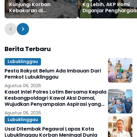
Kunjungi Korban
Kg Lebih, AKP Romi
Kebakaran di
Diganjar Penghargaa
Kecamatan Jayaloka
Dari Pemkot Lubuk
dan Berikan Bantuan
Linggau dan Kapolre
Berita Terbaru
Lubuklinggau
Pesta Rakyat Belum Ada Imbauan Dari
Pemkot Lubuklinggau
Agustus 06, 2026
Kasat Intel Polres Lotim Bersama Kepala
Kesbangpoldagri Kawal Aksi Damai,
Wujudkan Penyampaian Aspirasi yang
Aman dan Kondusif
Agustus 06, 2026
Lubuklinggau
Usai Ditembak Pegawai Lapas Kota
Lubuklinggau Korban Meningal Dunia