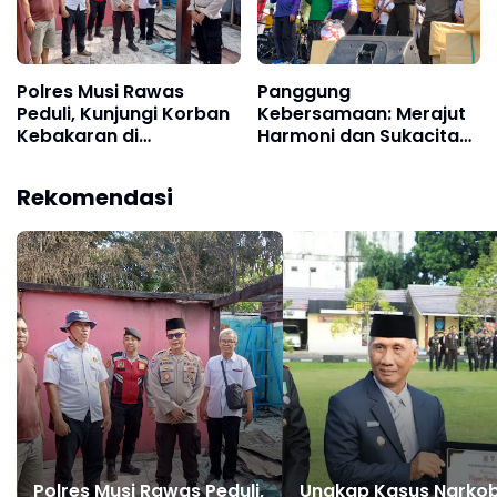
Polres Musi Rawas
Panggung
Peduli, Kunjungi Korban
Kebersamaan: Merajut
Kebakaran di
Harmoni dan Sukacita
Kecamatan Jayaloka
Rakyat di Hari
dan Berikan Bantuan
Bhayangkara ke-80
Rekomendasi
Polres Musi Rawas Peduli,
Ungkap Kasus Narkob