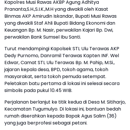
Kapolres Musi Rawas AKBP Agung Adhitya
Prananta,S.H.,S.I.K.,M.H yang diwakili oleh Kasat
Binmas AKP Amirudin Iskandar, Bupati Musi Rawas
yang diwakili Staf Ahli Bupati Bidang Ekonomi dan
Keuangan Bp. M. Nasir, perwakilan Kajari Bp. Dwi,
perwakilan Bank Sumsel Ibu Santi.
​Turut mendampingi Kapolsek STL Ulu Terawas AKP
Dedy Purnomo, Danramil Terawas Kapten INF. Wel
Edwar, Camat STL Ulu Terawas Bp. M. Pahip, M.Si.,
jajaran kepala desa, BPD, tokoh agama, tokoh
masyarakat, serta tokoh pemuda setempat.
Peletakan batu pertama di lokasi ini selesai secara
simbolis pada pukul 10.45 WIB.
​Perjalanan berlanjut ke titik kedua di Desa M. Sitiharjo,
Kecamatan Tugumulyo. Di lokasi ini, bantuan bedah
rumah diserahkan kepada Bapak Agus Salim (36)
yang juga berprofesi sebagai petani.