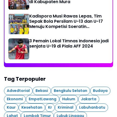
di Kabupaten Mura
Kadispora Musi Rawas Lepas, Tim
Sepak Bola Persilam U-13 dan U-17
Menuju Kompetisi Soeratin
Palembang
3 Pemain Lokal Timnas Indonesia jadi
senjata U-19 di Piala AFF 2024
Tag Terpopuler
Advedtorial
Bekasi
Bengkulu Selatan
Budaya
Ekonomi
EmpatLawang
Hukum
Jakarta
Kaur
Kesehatan
Kr
Kriminal
Labuhanbatu
Lahat
Lombok Timur
Lubuk Linggau