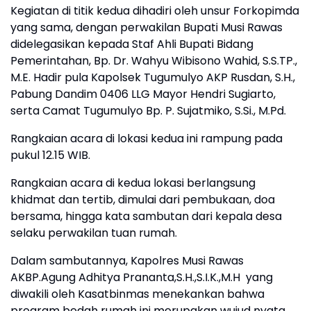
​Kegiatan di titik kedua dihadiri oleh unsur Forkopimda
yang sama, dengan perwakilan Bupati Musi Rawas
didelegasikan kepada Staf Ahli Bupati Bidang
Pemerintahan, Bp. Dr. Wahyu Wibisono Wahid, S.S.TP.,
M.E. Hadir pula Kapolsek Tugumulyo AKP Rusdan, S.H.,
Pabung Dandim 0406 LLG Mayor Hendri Sugiarto,
serta Camat Tugumulyo Bp. P. Sujatmiko, S.Si., M.Pd.
Rangkaian acara di lokasi kedua ini rampung pada
pukul 12.15 WIB.
​Rangkaian acara di kedua lokasi berlangsung
khidmat dan tertib, dimulai dari pembukaan, doa
bersama, hingga kata sambutan dari kepala desa
selaku perwakilan tuan rumah.
​Dalam sambutannya, Kapolres Musi Rawas
AKBP.Agung Adhitya Prananta,S.H.,S.I.K.,M.H yang
diwakili oleh Kasatbinmas menekankan bahwa
program bedah rumah ini merupakan wujud nyata