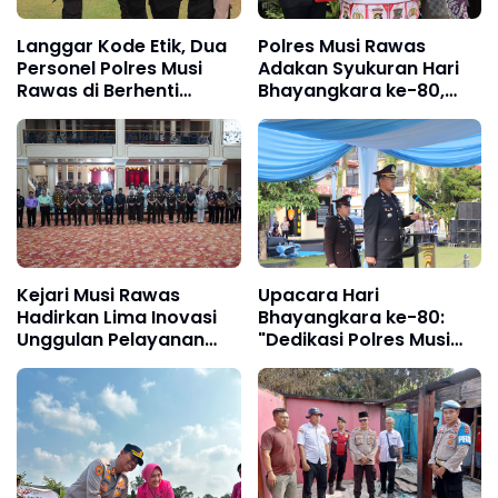
Langgar Kode Etik, Dua
Polres Musi Rawas
Personel Polres Musi
Adakan Syukuran Hari
Rawas di Berhenti
Bhayangkara ke-80,
Dengan Tidak Hormat
Dengan Potong
(PDTH)
Tumpeng Bersama
Bupati Mura
Kejari Musi Rawas
Upacara Hari
Hadirkan Lima Inovasi
Bhayangkara ke-80:
Unggulan Pelayanan
"Dedikasi Polres Musi
Hukum, Melalui
Rawas untuk
Jakumdu
Masyarakat, Polres
Mura"