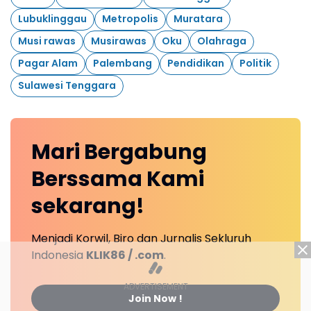
Lubuklinggau
Metropolis
Muratara
Musi rawas
Musirawas
Oku
Olahraga
Pagar Alam
Palembang
Pendidikan
Politik
Sulawesi Tenggara
Mari
Bergabung
Berssama Kami
sekarang!
Menjadi Korwil, Biro dan Jurnalis Sekluruh
Indonesia
KLIK86 / .com
.
Join Now !