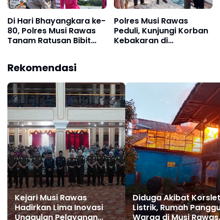
Di Hari Bhayangkara ke-
Polres Musi Rawas
80, Polres Musi Rawas
Peduli, Kunjungi Korban
Tanam Ratusan Bibit
Kebakaran di
Pohon untuk Kelestarian
Kecamatan Jayaloka
Lingkungan
dan Berikan Bantuan
Rekomendasi
Kejari Musi Rawas
Diduga Akibat Korsle
Hadirkan Lima Inovasi
Listrik, Rumah Pangg
Unggulan Pelayanan
Warga di Musi Rawas