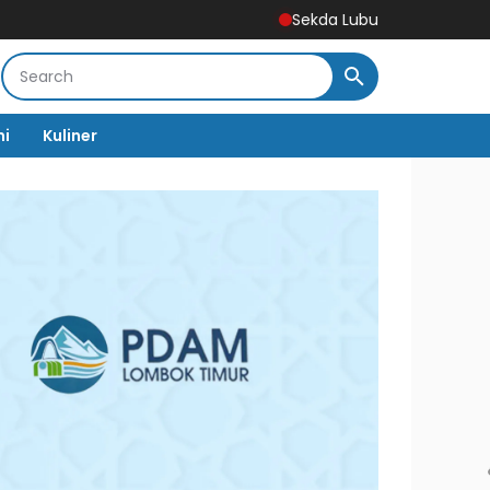
Sekda Lubuklinggau Hadiri Mubes Ikatan
mi
Kuliner