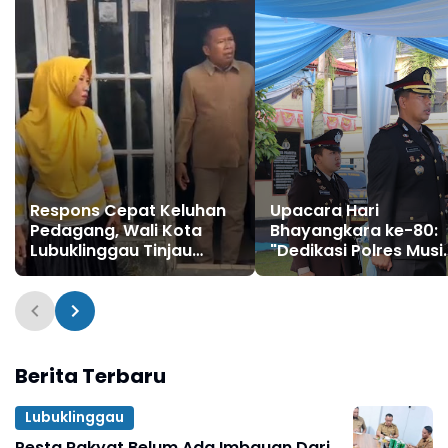
Respons Cepat Keluhan
Upacara Hari
Pedagang, Wali Kota
Bhayangkara ke-80:
Lubuklinggau Tinjau
"Dedikasi Polres Musi
Pasar Bukit Sulap,
Rawas untuk
Masyarakat, Polres
Mura"
Berita Terbaru
Lubuklinggau
Pesta Rakyat Belum Ada Imbauan Dari