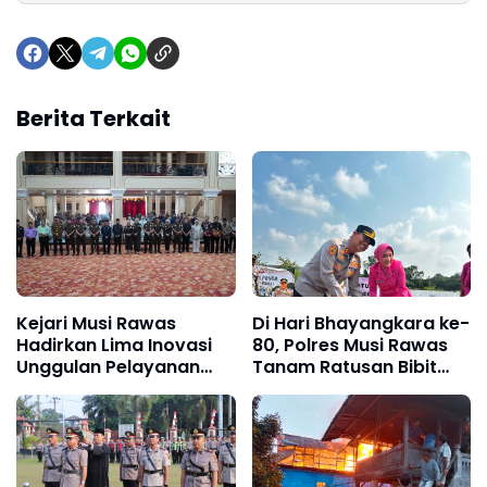
Berita Terkait
Kejari Musi Rawas
Di Hari Bhayangkara ke-
Hadirkan Lima Inovasi
80, Polres Musi Rawas
Unggulan Pelayanan
Tanam Ratusan Bibit
Hukum, Melalui
Pohon untuk Kelestarian
Jakumdu
Lingkungan