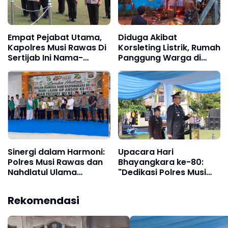
Empat Pejabat Utama,
Diduga Akibat
Kapolres Musi Rawas Di
Korsleting Listrik, Rumah
Sertijab Ini Nama-
Panggung Warga di
Namanya
Musi Rawas dilahap Si
Sinergi dalam Harmoni:
Upacara Hari
Polres Musi Rawas dan
Bhayangkara ke-80:
Nahdlatul Ulama
"Dedikasi Polres Musi
Rayakan Hari
Rawas untuk
Bhayangkara dengan
Masyarakat, Polres
Rekomendasi
Lomba Hadroh
Mura"