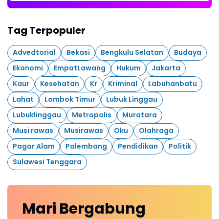
Tag Terpopuler
Advedtorial
Bekasi
Bengkulu Selatan
Budaya
Ekonomi
EmpatLawang
Hukum
Jakarta
Kaur
Kesehatan
Kr
Kriminal
Labuhanbatu
Lahat
Lombok Timur
Lubuk Linggau
Lubuklinggau
Metropolis
Muratara
Musi rawas
Musirawas
Oku
Olahraga
Pagar Alam
Palembang
Pendidikan
Politik
Sulawesi Tenggara
Mari
Bergabung