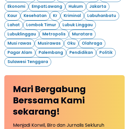
Ekonomi
EmpatLawang
Hukum
Jakarta
Kaur
Kesehatan
Kr
Kriminal
Labuhanbatu
Lahat
Lombok Timur
Lubuk Linggau
Lubuklinggau
Metropolis
Muratara
Musi rawas
Musirawas
Oku
Olahraga
Pagar Alam
Palembang
Pendidikan
Politik
Sulawesi Tenggara
Mari
Bergabung
Berssama Kami
sekarang!
Menjadi Korwil, Biro dan Jurnalis Sekluruh