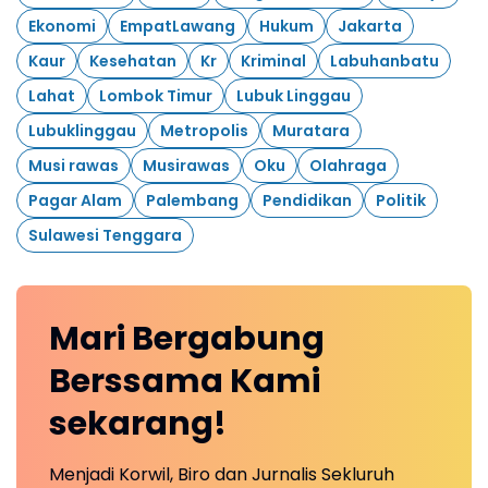
Ekonomi
EmpatLawang
Hukum
Jakarta
Kaur
Kesehatan
Kr
Kriminal
Labuhanbatu
Lahat
Lombok Timur
Lubuk Linggau
Lubuklinggau
Metropolis
Muratara
Musi rawas
Musirawas
Oku
Olahraga
Pagar Alam
Palembang
Pendidikan
Politik
Sulawesi Tenggara
Mari
Bergabung
Berssama Kami
sekarang!
Menjadi Korwil, Biro dan Jurnalis Sekluruh